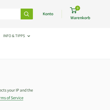
0
Konto
Warenkorb
INFO & TIPPS
cts your IP and the
rms of Service