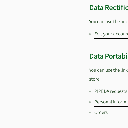
Data Rectifi
You can use the link
Edit your accoun
Data Portabi
You can use the lin
store.
PIPEDA requests
Personal inform
Orders