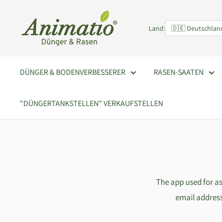
Direkt
Animatio
zum
Land:
Inhalt
DÜNGER & BODENVERBESSERER
RASEN-SAATEN
"DÜNGERTANKSTELLEN" VERKAUFSTELLEN
The app used for a
email address