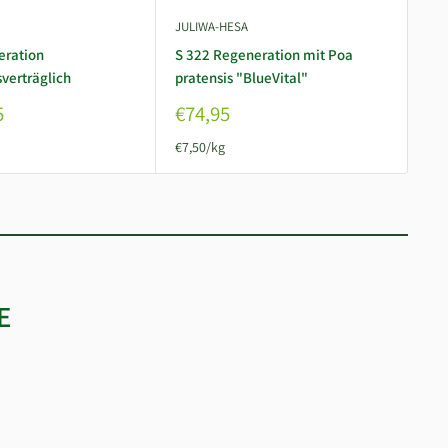
JULIWA-HESA
JUL
eration
S 322 Regeneration mit Poa
32
sverträglich
pratensis "BlueVital"
rob
eis
Sonderpreis
So
5
€74,95
€6
€7,50/kg
€6,
E