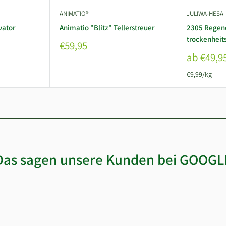
ANIMATIO®
JULIWA-HESA
vator
Animatio "Blitz" Tellerstreuer
2305 Regen
trockenheit
Sonderpreis
€59,95
Sonderpr
ab €49,9
€9,99/kg
Das sagen unsere Kunden bei GOOGL