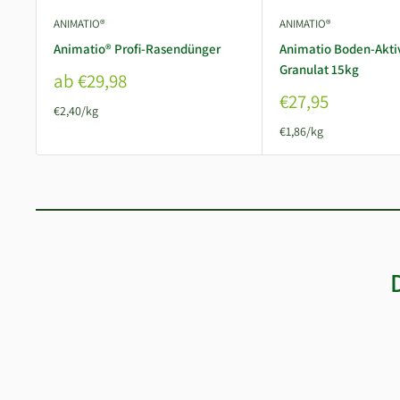
ANIMATIO®
ANIMATIO®
Animatio® Profi-Rasendünger
Animatio Boden-Akti
Granulat 15kg
Sonderpreis
ab €29,98
Sonderpreis
€27,95
€2,40/kg
€1,86/kg